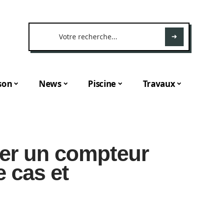
son
News
Piscine
Travaux
cer un compteur
e cas et