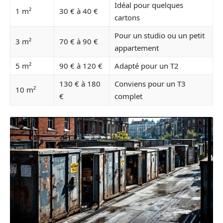
Idéal pour quelques
1 m²
30 € à 40 €
cartons
Pour un studio ou un petit
3 m²
70 € à 90 €
appartement
5 m²
90 € à 120 €
Adapté pour un T2
130 € à 180
Conviens pour un T3
10 m²
€
complet