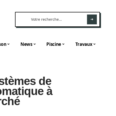
son
News
Piscine
Travaux
ystèmes de
omatique à
rché