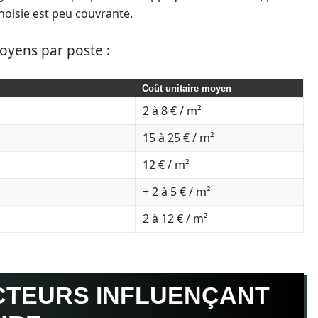
choisie est peu couvrante.
oyens par poste :
Coût unitaire moyen
2 à 8 € / m²
15 à 25 € / m²
12 € / m²
+ 2 à 5 € / m²
2 à 12 € / m²
CTEURS INFLUENÇANT